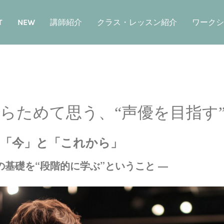
T
NEW
講師紹介
クラス・レッスン紹介
ワークシ
らためて思う、“声優を目指す
「今」と「これから」
の基礎を“段階的に学ぶ”ということ ―