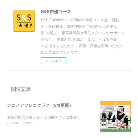
S&S声優コース
S&S Entertainment Studio 声優コースは、 演技
力・基礎技術・業界理解を “今の自分に必要な
形”で選び、 豪華講師陣と専任スタッフのサポート
のもと、 事務所や現場に 「見つけられる声優」
へと成長するための、 声優・声優志望者のための
総合育成スタジオです。
フォロー
関連記事
アニメアフレコクラス（8/3更新）
演技の概念が変わる！圧倒的アフレコ指導！
2026.08.03 09:00