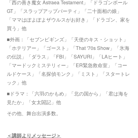
「西の善き魔女 Astraea Testament」「ドラゴンボール
GT」「スラップアップパーティ」「二十面相の娘」
「ママはぽよぽよザウルスがお好き」「ドラゴン、家を
買う」他
■外画：「セブンビギンズ」「天使のキス・ショット」
「ホテリアー」「ゴースト」「That '70s Show」「氷海
の伝説」「ダラス」「FBI」「SAYURI」「LAヒート」
「マードックミステリィー」「ER緊急救命室」「コー
ルドケース」「名探偵モンク」「ミスト」「スタートレ
ック」他
■ドラマ：「六羽のかもめ」「北の国から」「君は海を
見たか」「女太閤記」他
その他、舞台出演多数。
＜講師よりメッセージ＞