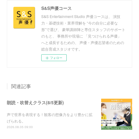
S&S声優コース
S&S Entertainment Studio 声優コースは、 演技
力・基礎技術・業界理解を “今の自分に必要な
形”で選び、 豪華講師陣と専任スタッフのサポート
のもと、 事務所や現場に 「見つけられる声優」
へと成長するための、 声優・声優志望者のための
総合育成スタジオです。
フォロー
関連記事
朗読・吹替えクラス(8/5更新)
声で世界を表現する！観客の想像力をより豊かに拡
げられる。
2026.08.05 09:00