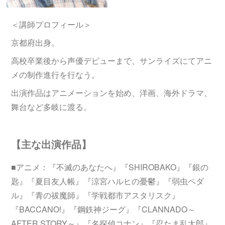
＜講師プロフィール＞
京都府出身。
高校卒業後から声優デビューまで、サンライズにてアニ
メの制作進行を行なう。
出演作品はアニメーションを始め、洋画、海外ドラマ、
舞台など多岐に渡る。
【主な出演作品】
■アニメ：『不滅のあなたへ』『SHIROBAKO』『銀の
匙』『夏目友人帳』『涼宮ハルヒの憂鬱』『弱虫ペダ
ル』『青の祓魔師』『学戦都市アスタリスク』
『BACCANO!』『鋼鉄神ジーグ』『CLANNADO～
AFTER STORY～』『名探偵コナン』『忍たま乱太郎』