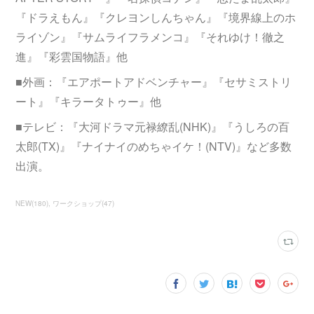
『ドラえもん』『クレヨンしんちゃん』『境界線上のホ
ライゾン』『サムライフラメンコ』『それゆけ！徹之
進』『彩雲国物語』他
■外画：『エアポートアドベンチャー』『セサミストリ
ート』『キラータトゥー』他
■テレビ：『大河ドラマ元禄繚乱(NHK)』『うしろの百
太郎(TX)』『ナイナイのめちゃイケ！(NTV)』など多数
出演。
NEW
(
180
)
ワークショップ
(
47
)