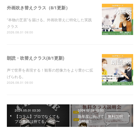
外画吹き替えクラス（8/1更新）
“本物の芝居”を届ける。外画吹替えに特化した実践
クラス
2026.08.01 09:00
朗読・吹替えクラス(8/1更新)
声で世界を表現する！観客の想像力をより豊かに拡
げられる。
2026.08.01 09:00
2024.05.01 03:30
2024.02.29 10:00
【コラム】プロでなくても
新年度に向けて、無料説明
プロ意識は持てる。〜②〜
会開催！