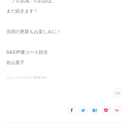
「プロ意識」のお話は、
まだ続きます！
次回の更新もお楽しみに！
S&S声優コース担当
佐山直子
スタッフコラム
(
47
)
NEW
(
180
)