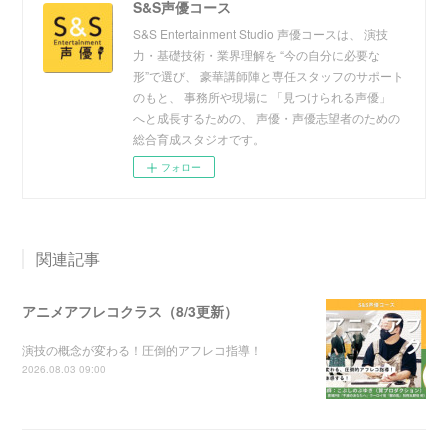
S&S声優コース
S&S Entertainment Studio 声優コースは、 演技
力・基礎技術・業界理解を “今の自分に必要な
形”で選び、 豪華講師陣と専任スタッフのサポート
のもと、 事務所や現場に 「見つけられる声優」
へと成長するための、 声優・声優志望者のための
総合育成スタジオです。
フォロー
関連記事
アニメアフレコクラス（8/3更新）
演技の概念が変わる！圧倒的アフレコ指導！
2026.08.03 09:00