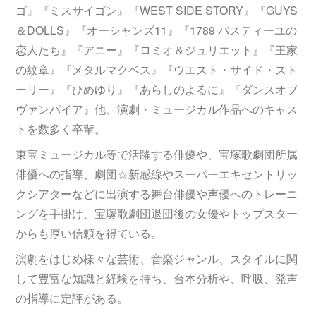
ゴ』『ミスサイゴン』『WEST SIDE STORY』『GUYS
＆DOLLS』『オーシャンズ11』『1789 バスティーユの
恋人たち』『アニー』『ロミオ＆ジュリエット』『王家
の紋章』『メタルマクベス』『ウエスト・サイド・スト
ーリー』『ひめゆり』『あらしのよるに』『ダンスオブ
ヴァンパイア』他、演劇・ミュージカル作品へのキャス
トを数多く卒輩。
東宝ミュージカル等で活躍する俳優や、宝塚歌劇団所属
俳優への指導、劇団☆新感線やスーパーエキセントリッ
クシアターなどに出演する舞台俳優や声優へのトレーニ
ングを手掛け、宝塚歌劇団退団後の女優やトップスター
からも厚い信頼を得ている。
演劇をはじめ様々な芸術、音楽ジャンル、スタイルに関
して豊富な知識と経験を持ち、台本分析や、呼吸、発声
の指導に定評がある。