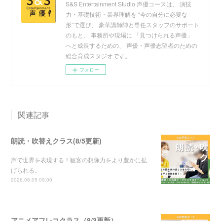
S&S Entertainment Studio 声優コースは、 演技
力・基礎技術・業界理解を “今の自分に必要な
形”で選び、 豪華講師陣と専任スタッフのサポート
のもと、 事務所や現場に 「見つけられる声優」
へと成長するための、 声優・声優志望者のための
総合育成スタジオです。
フォロー
関連記事
朗読・吹替えクラス(8/5更新)
声で世界を表現する！観客の想像力をより豊かに拡
げられる。
2026.08.05 09:00
アニメアフレコクラス（8/3更新）