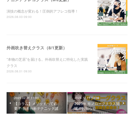
演技の概念が変わる！圧倒的アフレコ指導！
2026.08.03 09:00
外画吹き替えクラス（8/1更新）
“本物の芝居”を届ける。外画吹替えに特化した実践
クラス
2026.08.01 09:00
2025.02.01 11:00
2024.12.15 10:00
【コラム】メソッドって必
2025年 モノローグクラス開
要？-台本分析テクニック講
講のお知らせ
座-