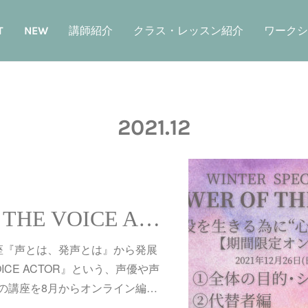
T
NEW
講師紹介
クラス・レッスン紹介
ワークシ
2021
.
12
『POWER OF THE VOICE ACTOR』第3グループ実践編開催&アーカイブ期間限定再配信決定！
座『声とは、発声とは』から発展
VOICE ACTOR』という、声優や声
の講座を8月からオンライン編…