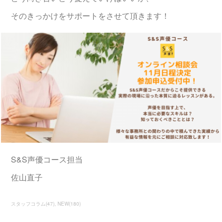
そのきっかけをサポートをさせて頂きます！
S&S声優コース担当
佐山直子
スタッフコラム
(
47
)
NEW
(
180
)