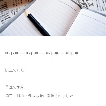
✽+†+✽――✽+†+✽――✽+†+✽――✽+†+✽
以上でした！
早速ですが、
第二回目のクラスも既に開催されました！