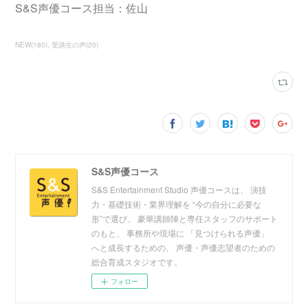
S&S声優コース担当：佐山
NEW
(
180
)
受講生の声
(
20
)
S&S声優コース
S&S Entertainment Studio 声優コースは、 演技
力・基礎技術・業界理解を “今の自分に必要な
形”で選び、 豪華講師陣と専任スタッフのサポート
のもと、 事務所や現場に 「見つけられる声優」
へと成長するための、 声優・声優志望者のための
総合育成スタジオです。
フォロー