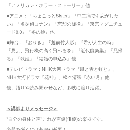
『アメリカン・ホラー・ストーリー』他
■アニメ：『ちょこっとSister』『中二病でも恋がした
い』『名探偵コナン』『忘却の旋律』『東京マグニチュ
ード8.0』『冬の蝉』他
■舞台：『おりき』『越前竹人形』『君が人生の時』
『見よ、飛行機の高く飛べるを』『近代能楽集』『兄帰
る』『歌姫』『結婚の申込み』他
■テレビドラマ：NHK大河ドラマ『風と雲と虹と』、
NHK大河ドラマ『花神』、松本清張『赤い月』他
他、語りや読み聞かせなど、多岐に渡り活躍。
＜講師よりメッセージ＞
"自分の身体と声"これが声優(俳優)の楽器です。
楽器を弾くには基礎が必要！！