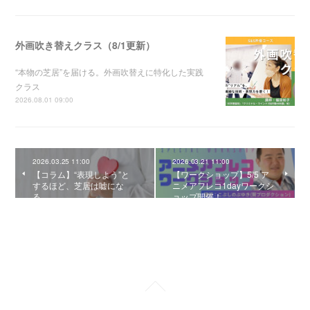
外画吹き替えクラス（8/1更新）
“本物の芝居”を届ける。外画吹替えに特化した実践
クラス
2026.08.01 09:00
2026.03.25 11:00
2026.03.21 11:00
【コラム】“表現しよう”と
【ワークショップ】5/5 ア
するほど、芝居は嘘にな
ニメアフレコ1dayワークシ
る。
ョップ開催！