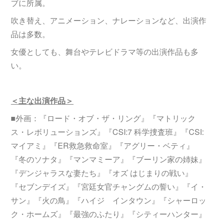
ブに所属。
吹き替え、アニメーション、ナレーションなど、出演作
品は多数。
女優としても、舞台やテレビドラマ等の出演作品も多
い。
＜主な出演作品＞
■外画：『ロード・オブ・ザ・リング』『マトリック
ス・レボリューションズ』『CSI:7 科学捜査班』『CSI:
マイアミ』『ER救急救命室』『アグリー・ベティ』
『冬のソナタ』『マンマミーア』『ブーリン家の姉妹』
『デンジャラスな妻たち』『オズ はじまりの戦い』
『セブンデイズ』『宮廷女官チャングムの誓い』『イ・
サン』『火の鳥』『ハイジ インタウン』『シャーロッ
ク・ホームズ』『最強のふたり』『シティーハンター』