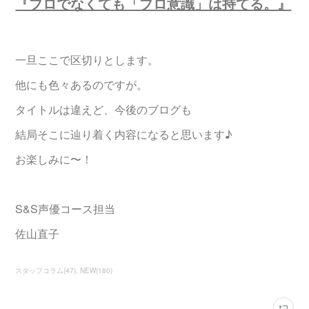
『プロでなくても「プロ意識」は持てる。』
一旦ここで区切りとします。
他にも色々あるのですが。
タイトルは違えど、今後のブログも
結局そこに辿り着く内容になると思います♪
お楽しみに〜！
S&S声優コース担当
佐山直子
スタッフコラム
(
47
)
NEW
(
180
)