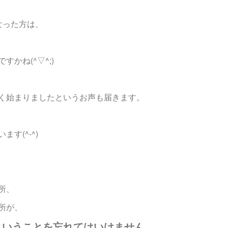
なった方は、
かね(^▽^;)
く始まりましたというお声も届きます。
す(^-^)
所、
所が、
ということを忘れてはいけません。