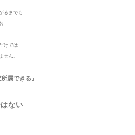
がるまでも
名
だけでは
ません。
ば所属できる』
ではない