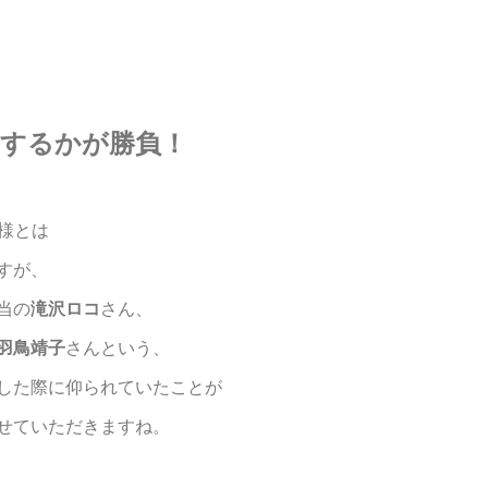
長するかが勝負！
様とは
すが、
当の
滝沢ロコ
さん、
羽鳥靖子
さんという、
した際に仰られていたことが
せていただきますね。