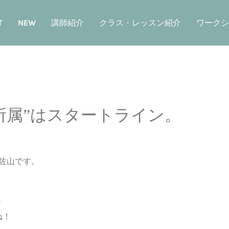
T
NEW
講師紹介
クラス・レッスン紹介
ワークシ
所属”はスタートライン。
の佐山です。
、
ね！