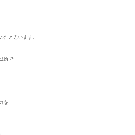
のだと思います。
成所で、
、
力を
り、