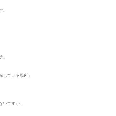
す。
。
所」
探している場所」
ないですが、