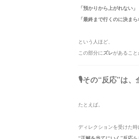
「預かりから上がれない」
「最終まで行くのに決まら
という人ほど、
この部分に
ズレ
があること
🎙️その“反応”
たとえば。
ディレクションを受けた時
“正解を当てにいく”反応
を