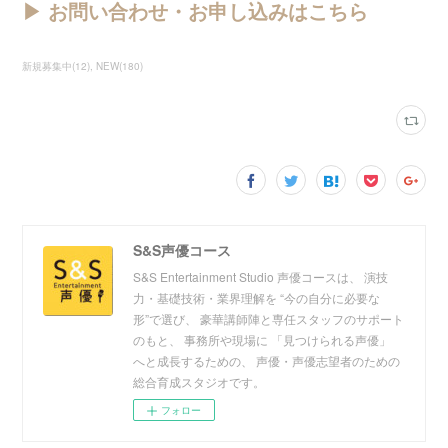
▶︎ お問い合わせ・お申し込みはこちら
新規募集中
(
12
)
NEW
(
180
)
S&S声優コース
S&S Entertainment Studio 声優コースは、 演技
力・基礎技術・業界理解を “今の自分に必要な
形”で選び、 豪華講師陣と専任スタッフのサポート
のもと、 事務所や現場に 「見つけられる声優」
へと成長するための、 声優・声優志望者のための
総合育成スタジオです。
フォロー