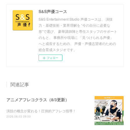
S&S声優コース
S&S Entertainment Studio 声優コースは、 演技
力・基礎技術・業界理解を “今の自分に必要な
形”で選び、 豪華講師陣と専任スタッフのサポート
のもと、 事務所や現場に 「見つけられる声優」
へと成長するための、 声優・声優志望者のための
総合育成スタジオです。
フォロー
関連記事
アニメアフレコクラス（8/3更新）
演技の概念が変わる！圧倒的アフレコ指導！
2026.08.03 09:00