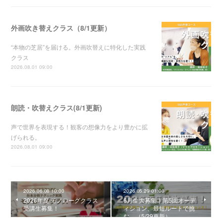
外画吹き替えクラス（8/1更新）
“本物の芝居”を届ける。外画吹替えに特化した実践
クラス
2026.08.01 09:00
朗読・吹替えクラス(8/1更新)
声で世界を表現する！観客の想像力をより豊かに拡
げられる。
2026.08.01 09:00
2026.06.08 10:00
2026.05.29 01:00
2026年度 モノローグクラス
6月生大募集｜第5回オーデ
受講生募集！
ィション、最短ルートで挑
む。（5/29更新）