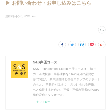
▶︎ お問い合わせ・お申し込みはこちら
新規募集中
(
12
)
NEW
(
180
)
S&S声優コース
S&S Entertainment Studio 声優コースは、 演技
力・基礎技術・業界理解を “今の自分に必要な
形”で選び、 豪華講師陣と専任スタッフのサポート
のもと、 事務所や現場に 「見つけられる声優」
へと成長するための、 声優・声優志望者のための
総合育成スタジオです。
フォロー