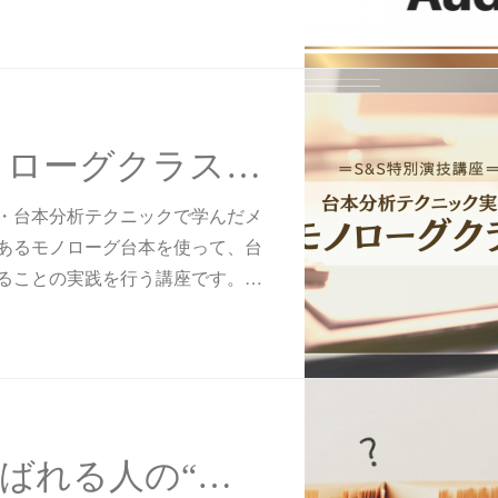
2026年度 モノローグクラス受講生募集！
・台本分析テクニックで学んだメ
あるモノローグ台本を使って、台
ることの実践を行う講座です。…
【コラム】選ばれる人の“在り方”。