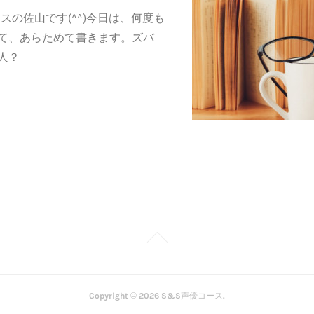
スの佐山です(^^)今日は、何度も
て、あらためて書きます。ズバ
人？
Copyright ©
2026
S&S声優コース
.