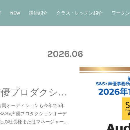
T
NEW
講師紹介
クラス・レッスン紹介
ワークシ
2026
.
06
第5回 S&S×声優プロダクションオーディション 開催！（6/13更新）
合同オーディションも今年で5年
S&S×声優プロダクションオーデ
社の社長様またはマネージャー…